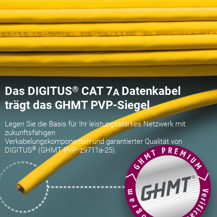
Das DIGITUS
®
CAT 7
Datenkabel
A
trägt das GHMT PVP-Siegel
Legen Sie die Basis für Ihr leistungsstarkes Netzwerk mit
zukunftsfähigen
Verkabelungskomponenten und garantierter Qualität von
®
DIGITUS
(GHMT PVP: z9711a-25).