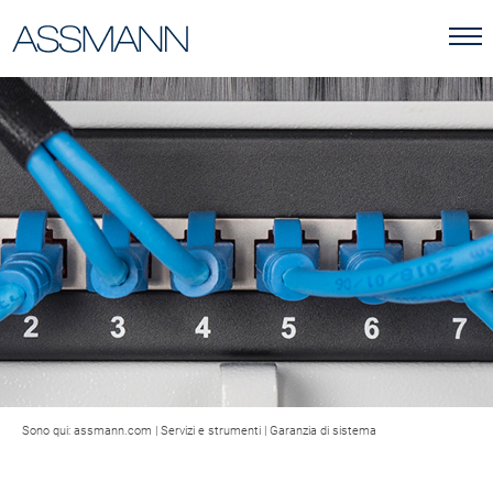
Sono qui:
assmann.com
|
Servizi e strumenti
|
Garanzia di sistema