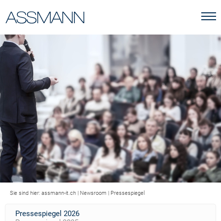
Sie sind hier:
assmann-it.ch
|
Newsroom
|
Pressespiegel
Pressespiegel 2026