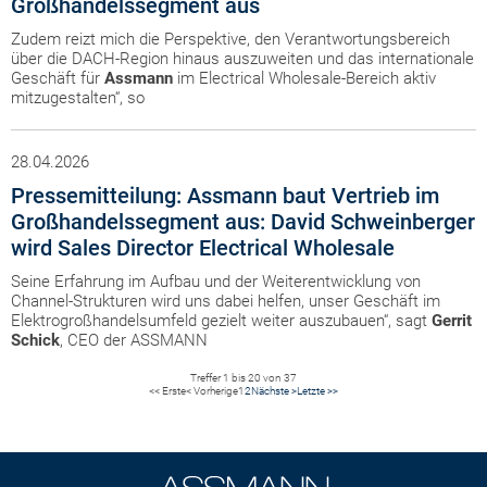
Großhandelssegment aus
Zudem reizt mich die Perspektive, den Verantwortungsbereich
über die DACH-Region hinaus auszuweiten und das internationale
Geschäft für
Assmann
im Electrical Wholesale-Bereich aktiv
mitzugestalten“, so
28.04.2026
Pressemitteilung: Assmann baut Vertrieb im
Großhandelssegment aus: David Schweinberger
wird Sales Director Electrical Wholesale
Seine Erfahrung im Aufbau und der Weiterentwicklung von
Channel-Strukturen wird uns dabei helfen, unser Geschäft im
Elektrogroßhandelsumfeld gezielt weiter auszubauen“, sagt
Gerrit
Schick
, CEO der ASSMANN
Treffer 1 bis 20 von 37
<< Erste
< Vorherige
1
2
Nächste >
Letzte >>