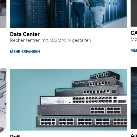
CA
Data Center
Mo
Rechenzentren mit ASSMANN gestalten
MEH
MEHR ERFAHREN ›
Au
PoE