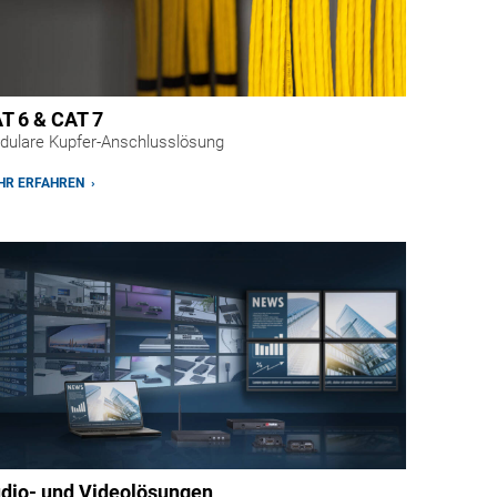
T 6 & CAT 7
dulare Kupfer-Anschlusslösung
R ERFAHREN ›
dio- und Videolösungen