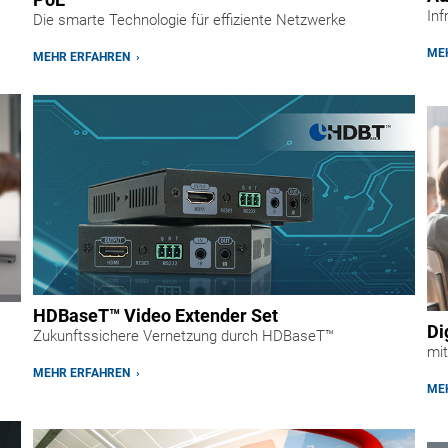
Inf
Die smarte Technologie für effiziente Netzwerke
MEH
MEHR ERFAHREN ›
HDBaseT™ Video Extender Set
Di
Zukunftssichere Vernetzung durch HDBaseT™
mit
MEHR ERFAHREN ›
MEH