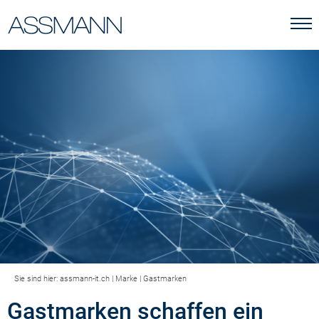
Sie sind hier:
assmann-it.ch
|
Marke
|
Gastmarken
Gastmarken schaffen ein