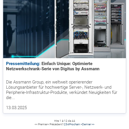
Pressemitteilung:
Einfach Unique: Optimierte
Netzwerkschrank-Serie von Digitus by Assmann
Die Assmann Group, ein weltweit operierender
Lösungsanbieter für hochwertige Server-, Netzwerk- und
Peripherie-Infrastruktur-Produkte, verkündet Neuigkeiten für
die...
13.03.2025
Hits 1 à 12 de 44
<< Premier
< Précédent
1
2
3
4
Prochain >
Dernier >>