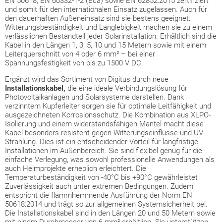
EN 50618, EN 60332-1-2 (Eca) sowie EN 62852:2015 zertifiziert
und somit für den internationalen Einsatz zugelassen. Auch für
den dauerhaften Außeneinsatz sind sie bestens geeignet:
Witterungsbeständigkeit und Langlebigkeit machen sie zu einem
verlässlichen Bestandteil jeder Solarinstallation. Erhältlich sind die
Kabel in den Längen 1, 3, 5, 10 und 15 Metern sowie mit einem
Leiterquerschnitt von 4 oder 6 mm² – bei einer
Spannungsfestigkeit von bis zu 1500 V DC.
Ergänzt wird das Sortiment von Digitus durch neue
Installationskabel,
die eine ideale Verbindungslösung für
Photovoltaikanlagen und Solarsysteme darstellen. Dank
verzinntem Kupferleiter sorgen sie für optimale Leitfähigkeit und
ausgezeichneten Korrosionsschutz. Die Kombination aus XLPO-
Isolierung und einem widerstandsfähigen Mantel macht diese
Kabel besonders resistent gegen Witterungseinflüsse und UV-
Strahlung. Dies ist ein entscheidender Vorteil für langfristige
Installationen im Außenbereich. Sie sind flexibel genug für die
einfache Verlegung, was sowohl professionelle Anwendungen als
auch Heimprojekte erheblich erleichtert. Die
Temperaturbeständigkeit von -40°C bis +90°C gewährleistet
Zuverlässigkeit auch unter extremen Bedingungen. Zudem
entspricht die flammhemmende Ausführung der Norm EN
50618:2014 und trägt so zur allgemeinen Systemsicherheit bei.
Die Installationskabel sind in den Längen 20 und 50 Metern sowie
mit einem Durchmesser von 6 mm² erhältlich. Sie unterstützen