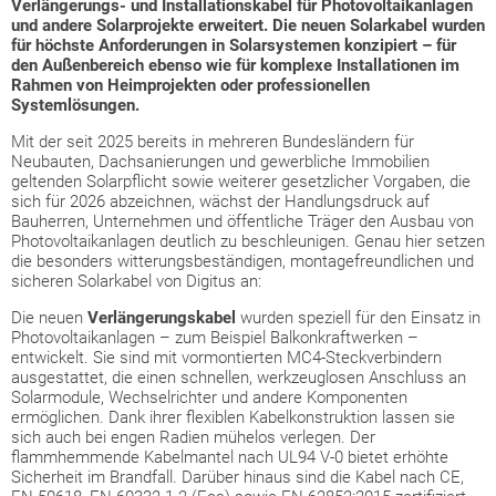
Verlängerungs- und Installationskabel für Photovoltaikanlagen
und andere Solarprojekte erweitert. Die neuen Solarkabel wurden
für höchste Anforderungen in Solarsystemen konzipiert – für
den Außenbereich ebenso wie für komplexe Installationen im
Rahmen von Heimprojekten oder professionellen
Systemlösungen.
Mit der seit 2025 bereits in mehreren Bundesländern für
Neubauten, Dachsanierungen und gewerbliche Immobilien
geltenden Solarpflicht sowie weiterer gesetzlicher Vorgaben, die
sich für 2026 abzeichnen, wächst der Handlungsdruck auf
Bauherren, Unternehmen und öffentliche Träger den Ausbau von
Photovoltaikanlagen deutlich zu beschleunigen. Genau hier setzen
die besonders witterungsbeständigen, montagefreundlichen und
sicheren Solarkabel von Digitus an:
Die neuen
Verlängerungskabel
wurden speziell für den Einsatz in
Photovoltaikanlagen – zum Beispiel Balkonkraftwerken –
entwickelt. Sie sind mit vormontierten MC4-Steckverbindern
ausgestattet, die einen schnellen, werkzeuglosen Anschluss an
Solarmodule, Wechselrichter und andere Komponenten
ermöglichen. Dank ihrer flexiblen Kabelkonstruktion lassen sie
sich auch bei engen Radien mühelos verlegen. Der
flammhemmende Kabelmantel nach UL94 V-0 bietet erhöhte
Sicherheit im Brandfall. Darüber hinaus sind die Kabel nach CE,