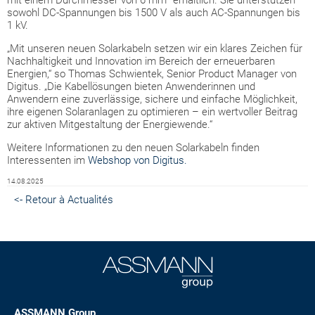
sowohl DC-Spannungen bis 1500 V als auch AC-Spannungen bis
1 kV.
„Mit unseren neuen Solarkabeln setzen wir ein klares Zeichen für
Nachhaltigkeit und Innovation im Bereich der erneuerbaren
Energien,“ so Thomas Schwientek, Senior Product Manager von
Digitus. „Die Kabellösungen bieten Anwenderinnen und
Anwendern eine zuverlässige, sichere und einfache Möglichkeit,
ihre eigenen Solaranlagen zu optimieren – ein wertvoller Beitrag
zur aktiven Mitgestaltung der Energiewende.“
Weitere Informationen zu den neuen Solarkabeln finden
Interessenten im
Webshop von Digitus.
14.08.2025
<- Retour à Actualités
ASSMANN Group