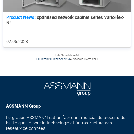
Product News:
optimised network cabinet series VarioFlex-
N!
02.05.2023
Hits 37 à 44 de 44
<< Premier
< Précédent
1
2
3
4
Prochain >
Dernier >>
ASSMANN Group
Le groupe ASSMANN est un fabricant mondial de produits de
haute qualité pour la technologie et l'infrastructure des
réseaux de données.